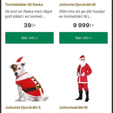
Tomtekläder till flaska
Jultomte Djurdräkt M
Ge bort en flaska med något
Glöm inte att ge ditt husdjur
gott klädd i en tomted...
en tomtedräkt till j...
39:-
9 999:-
Mer info »
Mer info »
Jultomte Djurdräkt S
Jultomtedräkt M