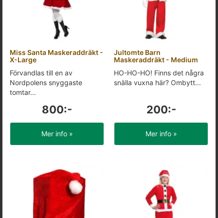
Miss Santa Maskeraddräkt -
Jultomte Barn
X-Large
Maskeraddräkt - Medium
Förvandlas till en av
HO-HO-HO! Finns det några
Nordpolens snyggaste
snälla vuxna här? Ombytt...
tomtar...
800:-
200:-
Mer info »
Mer info »