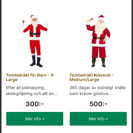
Tomtedräkt för Barn - X-
Tomtedräkt Klassisk -
Large
Medium/Large
Efter all julshopping,
365 dagar av ständigt snälla
skinkgriljering och allt an...
barn kräver givetvis...
300:-
500:-
Mer info »
Mer info »