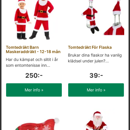
Tomtedräkt Barn
Tomtedräkt För Flaska
Maskeraddräkt - 12-18 mån
Brukar dina flaskor ha vanlig
Har du kämpat och slitit i år
klädsel under julen?...
som entomtenisse inn...
250:-
39:-
Mer info »
Mer info »