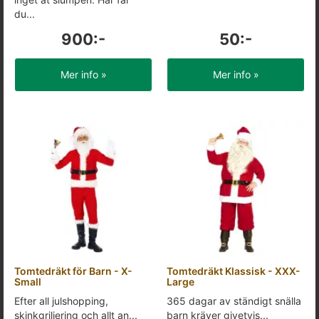
du...
900:-
50:-
Mer info »
Mer info »
Tomtedräkt för Barn - X-
Tomtedräkt Klassisk - XXX-
Small
Large
Efter all julshopping,
365 dagar av ständigt snälla
skinkgriljering och allt an...
barn kräver givetvis...