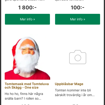
1 800:-
100:-
Mer info »
Mer info »
Tomtemask med Tomteluva
Uppblåsbar Mage
och Skägg - One size
Tomten kommer inte bli
Ho ho ho, finns här några
särskilt trovärdig i år om...
snälla barn? I rollen so...