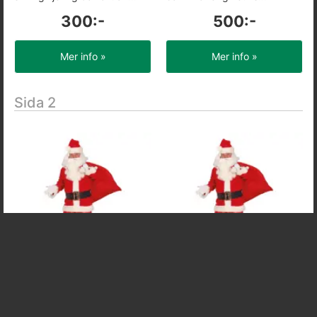
300:-
500:-
Mer info »
Mer info »
Sida 2
Jultomte Maskeraddräkt -
Jultomte Maskeraddräkt -
Medium
Large
Gör entré som självaste
Gör entré som självaste