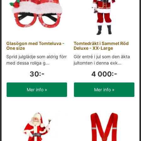
Glasögon med Tomteluva -
Tomtedräkt i Sammet Röd
One size
Deluxe - XX-Large
Sprid julglädje som aldrig förr
Gör entré i jul som den äkta
med dessa roliga g...
jultomten i denna exk...
30:-
4 000:-
Mer info »
Mer info »