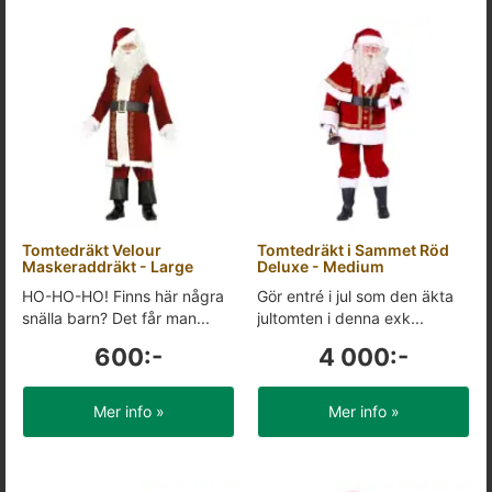
Tomtedräkt Velour
Tomtedräkt i Sammet Röd
Maskeraddräkt - Large
Deluxe - Medium
HO-HO-HO! Finns här några
Gör entré i jul som den äkta
snälla barn? Det får man...
jultomten i denna exk...
600:-
4 000:-
Mer info »
Mer info »