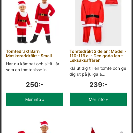
Tomtedräkt Barn
Tomtedräkt 3 delar : Model -
Maskeraddräkt - Small
110-116 cl - Den goda fen -
Leksaksaffären
Har du kämpat och slitit i år
Klä ut dig till en tomte och ge
som en tomtenisse in...
dig ut på juliga ä...
250:-
239:-
Mer info »
Mer info »