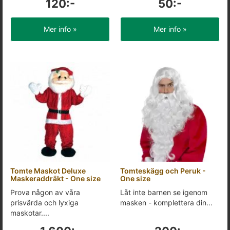
120:-
50:-
Mer info »
Mer info »
Tomte Maskot Deluxe
Tomteskägg och Peruk -
Maskeraddräkt - One size
One size
Prova någon av våra
Låt inte barnen se igenom
prisvärda och lyxiga
masken - komplettera din...
maskotar....