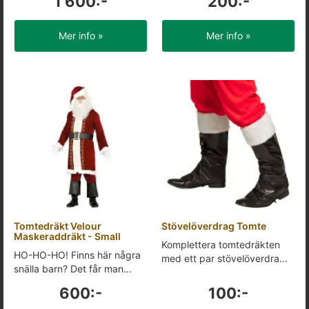
1 600:-
200:-
Mer info »
Mer info »
Tomtedräkt Velour
Stövelöverdrag Tomte
Maskeraddräkt - Small
Komplettera tomtedräkten
HO-HO-HO! Finns här några
med ett par stövelöverdra...
snälla barn? Det får man...
600:-
100:-