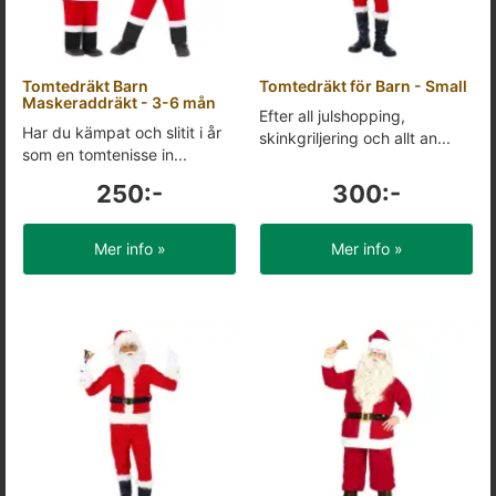
Tomtedräkt Barn
Tomtedräkt för Barn - Small
Maskeraddräkt - 3-6 mån
Efter all julshopping,
Har du kämpat och slitit i år
skinkgriljering och allt an...
som en tomtenisse in...
250:-
300:-
Mer info »
Mer info »