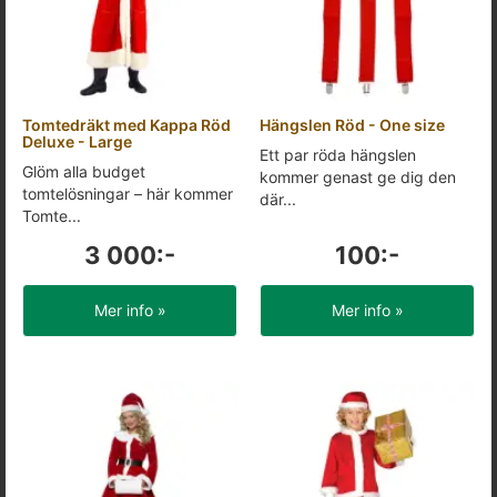
Tomtedräkt med Kappa Röd
Hängslen Röd - One size
Deluxe - Large
Ett par röda hängslen
Glöm alla budget
kommer genast ge dig den
tomtelösningar – här kommer
där...
Tomte...
3 000:-
100:-
Mer info »
Mer info »