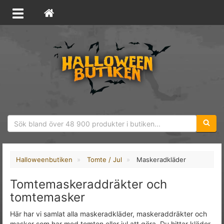
Sökfras
Halloweenbutiken
Tomte / Jul
Maskeradkläder
Tomtemaskeraddräkter och
tomtemasker
Här har vi samlat alla maskeradkläder, maskeraddräkter och
masker som har med tomten eller jul att göra. Du hittar kläder