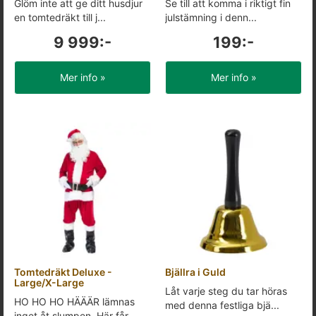
Glöm inte att ge ditt husdjur
Se till att komma i riktigt fin
en tomtedräkt till j...
julstämning i denn...
9 999:-
199:-
Mer info »
Mer info »
Tomtedräkt Deluxe -
Bjällra i Guld
Large/X-Large
Låt varje steg du tar höras
HO HO HO HÄÄÄR lämnas
med denna festliga bjä...
inget åt slumpen. Här får