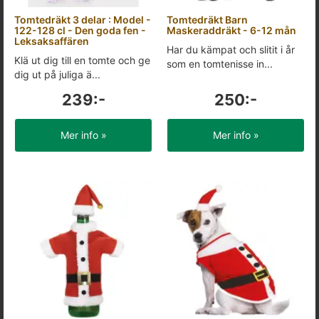
Tomtedräkt 3 delar : Model -
Tomtedräkt Barn
122-128 cl - Den goda fen -
Maskeraddräkt - 6-12 mån
Leksaksaffären
Har du kämpat och slitit i år
Klä ut dig till en tomte och ge
som en tomtenisse in...
dig ut på juliga ä...
239:-
250:-
Mer info »
Mer info »