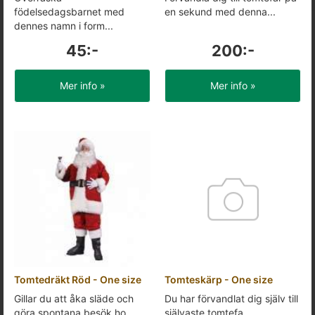
födelsedagsbarnet med
en sekund med denna...
dennes namn i form...
45:-
200:-
Mer info »
Mer info »
Tomtedräkt Röd - One size
Tomteskärp - One size
Gillar du att åka släde och
Du har förvandlat dig själv till
göra spontana besök ho...
självaste tomtefa...