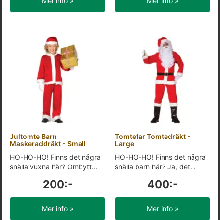
Mer info »
Mer info »
Jultomte Barn
Tomtefar Tomtedräkt -
Maskeraddräkt - Small
Large
HO-HO-HO! Finns det några
HO-HO-HO! Finns det några
snälla vuxna här? Ombytt...
snälla barn här? Ja, det...
200:-
400:-
Mer info »
Mer info »