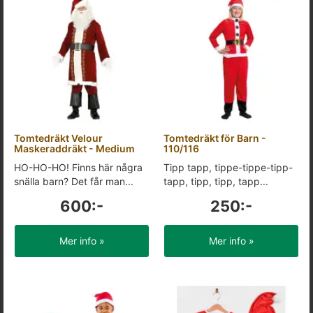
Tomtedräkt Velour
Tomtedräkt för Barn -
Maskeraddräkt - Medium
110/116
HO-HO-HO! Finns här några
Tipp tapp, tippe-tippe-tipp-
snälla barn? Det får man...
tapp, tipp, tipp, tapp...
600:-
250:-
Mer info »
Mer info »