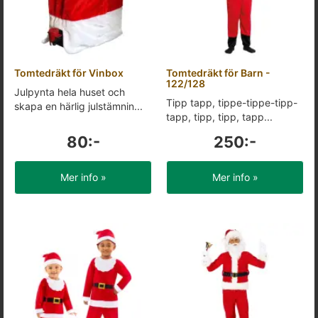
Tomtedräkt för Vinbox
Tomtedräkt för Barn -
122/128
Julpynta hela huset och
Tipp tapp, tippe-tippe-tipp-
skapa en härlig julstämnin...
tapp, tipp, tipp, tapp...
80:-
250:-
Mer info »
Mer info »