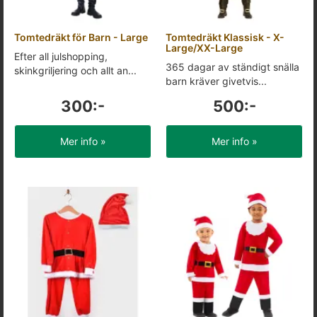
Tomtedräkt för Barn - Large
Tomtedräkt Klassisk - X-
Large/XX-Large
Efter all julshopping,
365 dagar av ständigt snälla
skinkgriljering och allt an...
barn kräver givetvis...
300:-
500:-
Mer info »
Mer info »