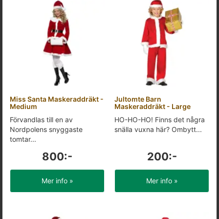
Miss Santa Maskeraddräkt -
Jultomte Barn
Medium
Maskeraddräkt - Large
Förvandlas till en av
HO-HO-HO! Finns det några
Nordpolens snyggaste
snälla vuxna här? Ombytt...
tomtar...
800:-
200:-
Mer info »
Mer info »