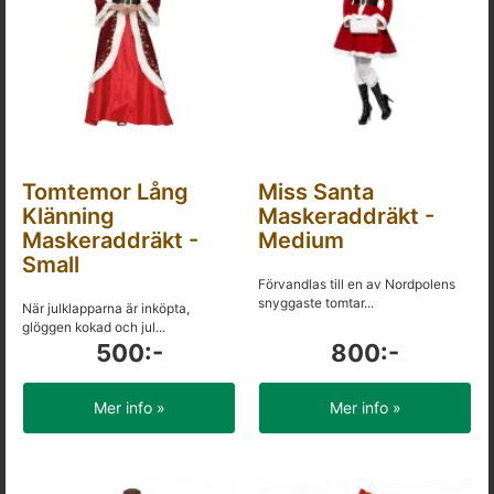
Tomtemor Lång
Miss Santa
Klänning
Maskeraddräkt -
Maskeraddräkt -
Medium
Small
Förvandlas till en av Nordpolens
snyggaste tomtar...
När julklapparna är inköpta,
glöggen kokad och jul...
500:-
800:-
Mer info »
Mer info »