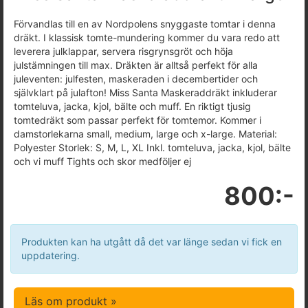
Förvandlas till en av Nordpolens snyggaste tomtar i denna
dräkt. I klassisk tomte-mundering kommer du vara redo att
leverera julklappar, servera risgrynsgröt och höja
julstämningen till max. Dräkten är alltså perfekt för alla
juleventen: julfesten, maskeraden i decembertider och
självklart på julafton! Miss Santa Maskeraddräkt inkluderar
tomteluva, jacka, kjol, bälte och muff. En riktigt tjusig
tomtedräkt som passar perfekt för tomtemor. Kommer i
damstorlekarna small, medium, large och x-large. Material:
Polyester Storlek: S, M, L, XL Inkl. tomteluva, jacka, kjol, bälte
och vi muff Tights och skor medföljer ej
800:-
Produkten kan ha utgått då det var länge sedan vi fick en
uppdatering.
Läs om produkt »