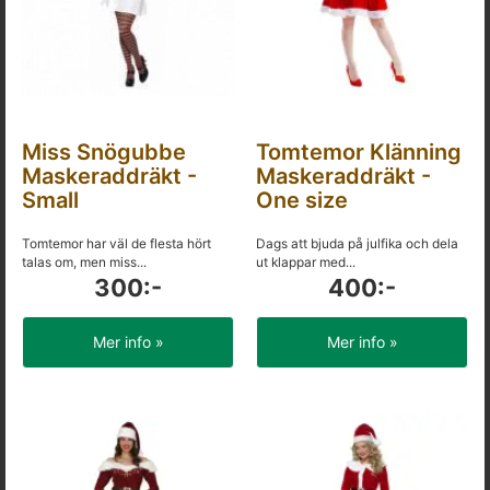
Miss Snögubbe
Tomtemor Klänning
Maskeraddräkt -
Maskeraddräkt -
Small
One size
Tomtemor har väl de flesta hört
Dags att bjuda på julfika och dela
talas om, men miss...
ut klappar med...
300:-
400:-
Mer info »
Mer info »