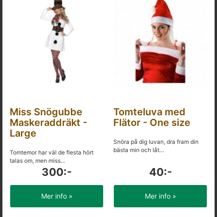
Miss Snögubbe
Tomteluva med
Maskeraddräkt -
Flätor - One size
Large
Snöra på dig luvan, dra fram din
bästa min och låt...
Tomtemor har väl de flesta hört
talas om, men miss...
300:-
40:-
Mer info »
Mer info »