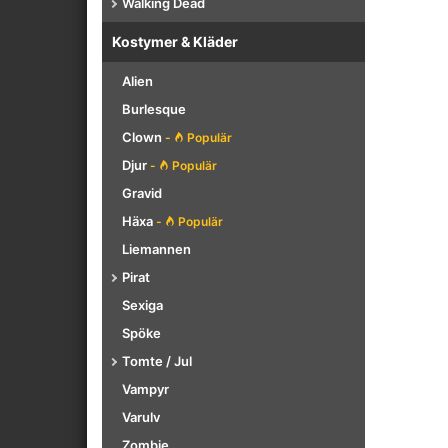
Walking Dead
Kostymer & Kläder
Alien
Burlesque
Clown
-
Populär
Djur
-
Populär
Gravid
Häxa
-
Populär
Liemannen
Pirat
Sexiga
Spöke
Tomte / Jul
Vampyr
Varulv
Zombie