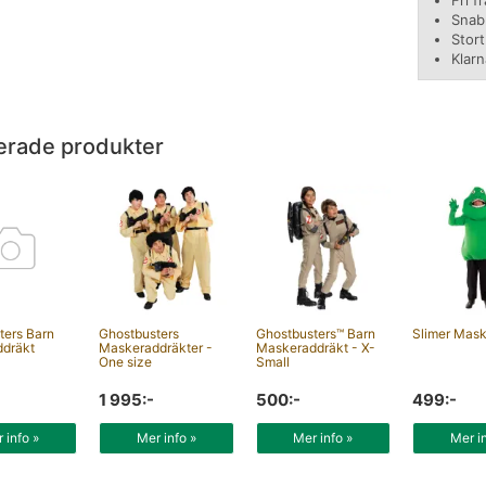
Fri f
Snab
Stor
Klarn
erade produkter
ters Barn
Ghostbusters
Ghostbusters™ Barn
Slimer Mask
dräkt
Maskeraddräkter -
Maskeraddräkt - X-
One size
Small
1 995:-
500:-
499:-
 info »
Mer info »
Mer info »
Mer i