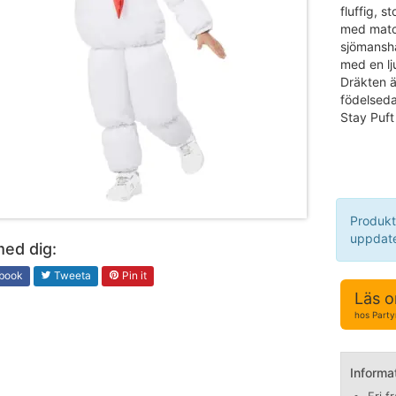
fluffig, 
med match
sjömansha
med en lj
Dräkten är
födelseda
Stay Puft
Produkt
uppdate
med dig:
book
Tweeta
Pin it
Läs o
hos Party
Informa