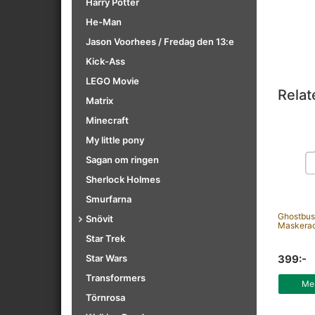
Harry Potter
He-Man
Jason Voorhees / Fredag den 13:e
Kick-Ass
LEGO Movie
Relat
Matrix
Minecraft
My little pony
Sagan om ringen
Sherlock Holmes
Smurfarna
Ghostbus
Snövit
Maskerad
Star Trek
399:-
Star Wars
Transformers
Mer
Törnrosa