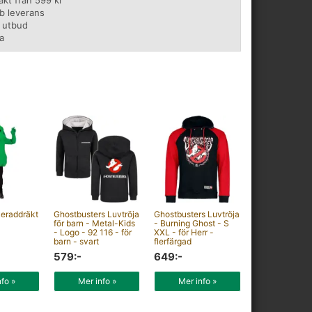
rakt från 599 kr
b leverans
t utbud
a
eraddräkt
Ghostbusters Luvtröja
Ghostbusters Luvtröja
för barn - Metal-Kids
- Burning Ghost - S
- Logo - 92 116 - för
XXL - för Herr -
barn - svart
flerfärgad
579:-
649:-
nfo »
Mer info »
Mer info »