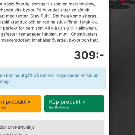
stor pösig överdel som ser ut som en marshmallow,
ande vita byxor. På huvudet sitter en söt vit
tt med texten"Stay Puft". Det hela kompletteras
usblå kragduk och en röd halsduk för en färgklick.
 perfekt för barn som vill klä ut sig till Halloween,
gsfester, temadagar i skolan, m.m. Ghostbusters
 maskeraddräkt innehåller överdel, byxor och hatt
309:-
en kan ha utgått då det var länge sedan vi fick en
ring.
m produkt »
Köp produkt »
ninja
hos Partyninja
tion om Partyninja