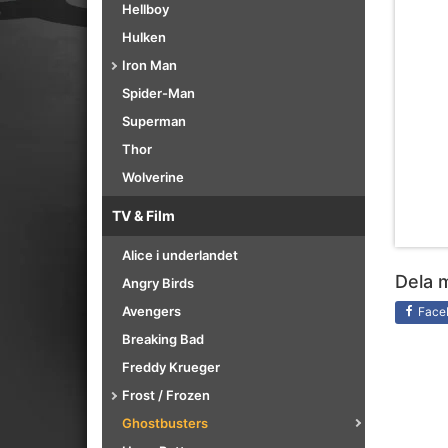
Hellboy
Hulken
Iron Man
Spider-Man
Superman
Thor
Wolverine
TV & Film
Alice i underlandet
Dela 
Angry Birds
Avengers
Face
Breaking Bad
Freddy Krueger
Frost / Frozen
Ghostbusters