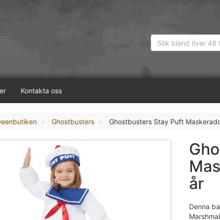
er
Kontakta oss
weenbutiken
Ghostbusters
Ghostbusters Stay Puft Maskeradd
Gho
Mas
år
Denna bar
Marshmal