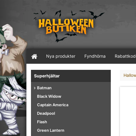
Nya produkter
Fyndhörna
Rabattkod
Hallo
Superhjältar
Batman
Black Widow
Captain America
Deadpool
Flash
Green Lantern