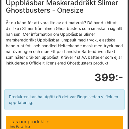
Uppblåsbar Maskeraddräkt Slimer
Ghostbusters - Onesize
Är du känd för att vara lite av ett matvrak? Då har du hittat
din like i Slimer från filmen Ghostbusters som smaskar i sig allt
han ser. Mer information om Uppblåsbar Slimer
marskeraddräkt Uppblåsbar jumpsuit med tryck, elastiska
band runt fot- och handled Helteckande mask med tryck med
nät över ögon och mun Ett par handslar Batteridriven fläkt
som håller dräkten uppblåst. Kräver 4st AA batterier som ej är
inkluderade Officiellt licensierad Ghostbusters produkt
399:-
Produkten kan ha utgått då det var länge sedan vi fick en
uppdatering.
Läs om produkt »
hos Partyninja