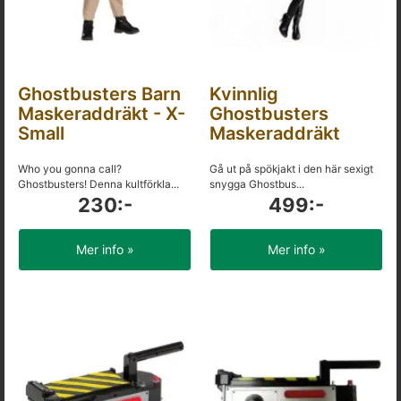
Ghostbusters Barn
Kvinnlig
Maskeraddräkt - X-
Ghostbusters
Small
Maskeraddräkt
Who you gonna call?
Gå ut på spökjakt i den här sexigt
Ghostbusters! Denna kultförkla...
snygga Ghostbus...
230:-
499:-
Mer info »
Mer info »