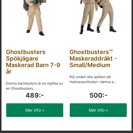
Ghostbusters
Ghostbusters™
Spökjägare
Maskeraddräkt -
Maskerad Barn 7-9
Small/Medium
år
Röj undan alla spöken på
Halloweenfesten i denna a...
Denna barnkostym är en replika av
en Ghostbusters...
489:-
500:-
Mer info »
Mer info »