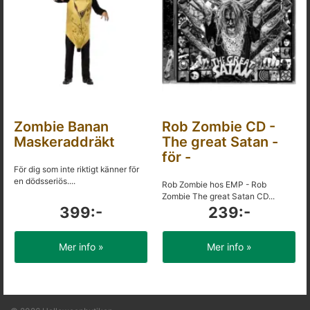
Zombie Banan
Rob Zombie CD -
Maskeraddräkt
The great Satan -
för -
För dig som inte riktigt känner för
en dödsseriös....
Rob Zombie hos EMP - Rob
Zombie The great Satan CD...
399:-
239:-
Mer info »
Mer info »