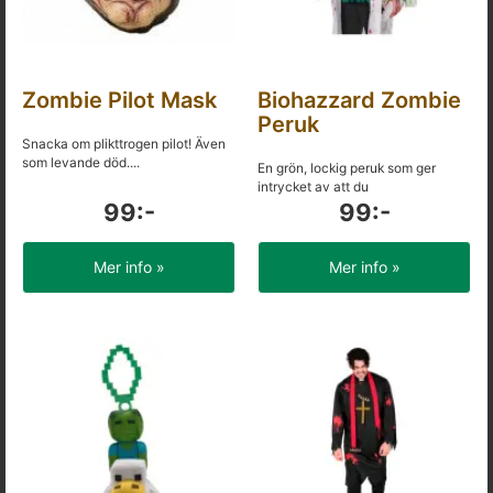
Zombie Pilot Mask
Biohazzard Zombie
Peruk
Snacka om plikttrogen pilot! Även
som levande död....
En grön, lockig peruk som ger
intrycket av att du
99:-
99:-
Mer info »
Mer info »