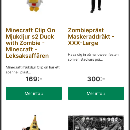
Minecraft Clip On
Zombiepräst
Mjukdjur s2 Duck
Maskeraddräkt -
with Zombie -
XXX-Large
Minecraft -
Leksaksaffären
Hasa dig in på halloweenfesten
som en stackars prä...
Minecraft mjukdjur Clip on har ett
spänne i plast...
169:-
300:-
Mer info »
Mer info »