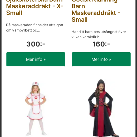
Maskeraddräkt - X-
Barn
Small
Maskeraddräkt -
Small
På maskeraden finns det ofta gott
om vampyrbett oc...
Har ditt barn beslutsångest över
vilken karaktär h...
300:-
160:-
Mer info »
Mer info »