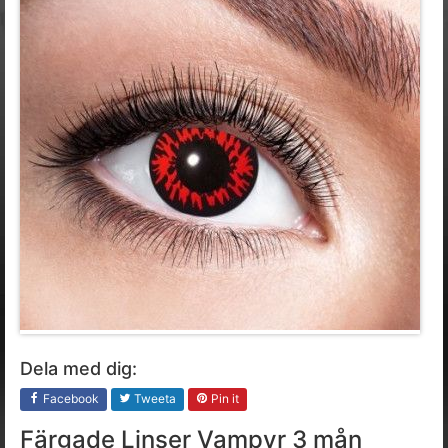
Dela med dig:
Facebook
Tweeta
Pin it
Färgade Linser Vampyr 3 mån