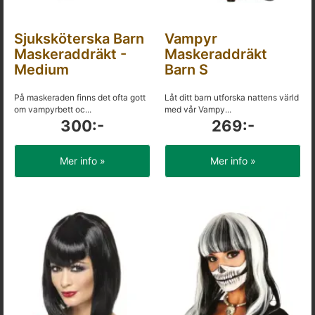
Sjuksköterska Barn
Vampyr
Maskeraddräkt -
Maskeraddräkt
Medium
Barn S
På maskeraden finns det ofta gott
Låt ditt barn utforska nattens värld
om vampyrbett oc...
med vår Vampy...
300:-
269:-
Mer info »
Mer info »