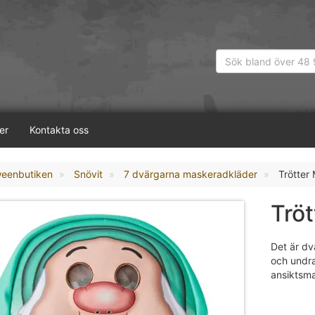
er
Kontakta oss
weenbutiken
Snövit
7 dvärgarna maskeradkläder
Trötter
Tröt
Det är dv
och undra
ansiktsma