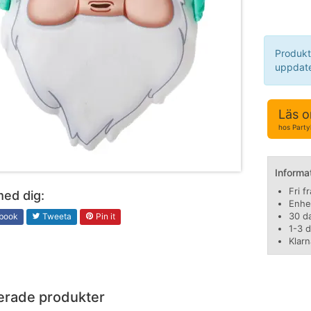
Produkt
uppdate
Läs o
hos Part
Informa
Fri f
med dig:
Enhe
30 d
book
Tweeta
Pin it
1-3 
Klarn
erade produkter