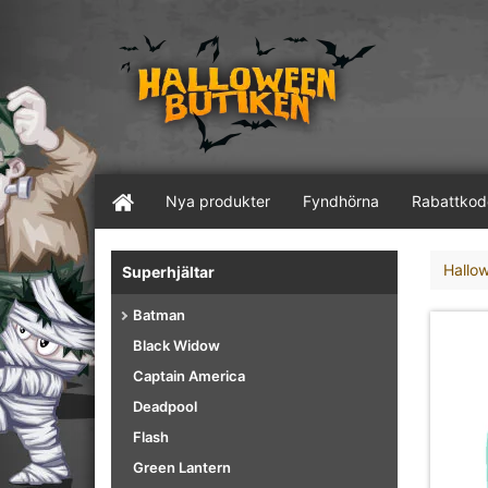
Nya produkter
Fyndhörna
Rabattkod
Hallo
Superhjältar
Batman
Black Widow
Captain America
Deadpool
Flash
Green Lantern