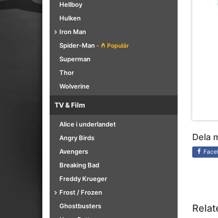
Hellboy
Hulken
Iron Man
Spider-Man
-
Populär
Superman
Thor
Wolverine
TV & Film
Alice i underlandet
Dela 
Angry Birds
Avengers
Face
Breaking Bad
Freddy Krueger
Frost / Frozen
Ghostbusters
Relat