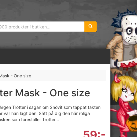
Sökfras:
 Mask - One size
ter Mask - One size
ärgen Trötter i sagan om Snövit som tappat takten
r var han lagt den. Sätt på dig den här roliga
sken som föreställer Trötter…
59:-