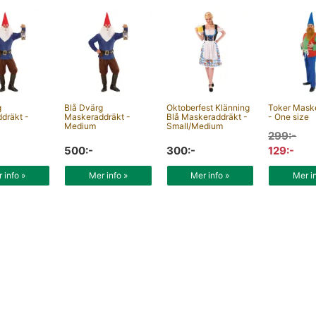
g
Blå Dvärg
Oktoberfest Klänning
Toker Mask
dräkt -
Maskeraddräkt -
Blå Maskeraddräkt -
- One size
Medium
Small/Medium
299:-
500:-
300:-
129:-
 info »
Mer info »
Mer info »
Mer i