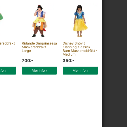
eraddräkt
Ridande Snöprinsessa
Disney Snövit
Maskeraddräkt -
Klänning Klassisk
Large
Barn Maskeraddräkt -
Medium
700:-
350:-
nfo »
Mer info »
Mer info »