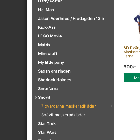
Harry Potter
He-Man
Jason Voorhees / Fredag den 13:e
Kick-Ass
LEGO Movie
Matrix
Blå Dvär
Maskerad
Minecraft
Large
My little pony
500:-
Sagan om ringen
Mer
Sherlock Holmes
Smurfarna
Snövit
7 dvärgarna maskeradkläder
Snövit maskeradkläder
Star Trek
Star Wars