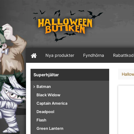
Nya produkter
Fyndhörna
Rabattkod
Hallo
Superhjältar
Batman
Black Widow
Captain America
Deadpool
Flash
Green Lantern