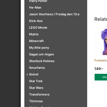
Harry Potter
He-Man
Jason Voorhees / Fredag den 13:e
Relat
Kick-Ass
LEGO Movie
Matrix
Minecraft
My little pony
Sagan om ringen
Punkperu
Sherlock Holmes
Smurfarna
149:-
Snövit
Mer
Star Trek
Star Wars
Transformers
Törnrosa