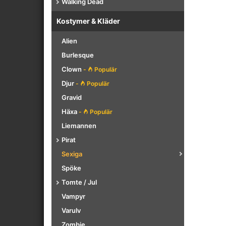
Walking Dead
Kostymer & Kläder
Alien
Burlesque
Clown
-
Populär
Djur
-
Populär
Gravid
Häxa
-
Populär
Liemannen
Pirat
Sexiga
Spöke
Tomte / Jul
Vampyr
Varulv
Zombie