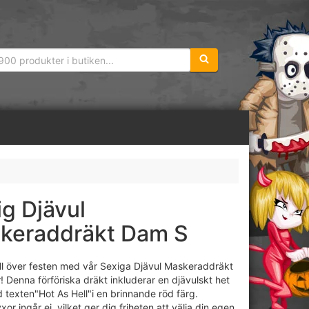
Sökfras:
g Djävul
keraddräkt Dam S
ll över festen med vår Sexiga Djävul Maskeraddräkt
! Denna förföriska dräkt inkluderar en djävulskt het
texten"Hot As Hell"i en brinnande röd färg.
or ingår ej, vilket ger dig friheten att välja din egen