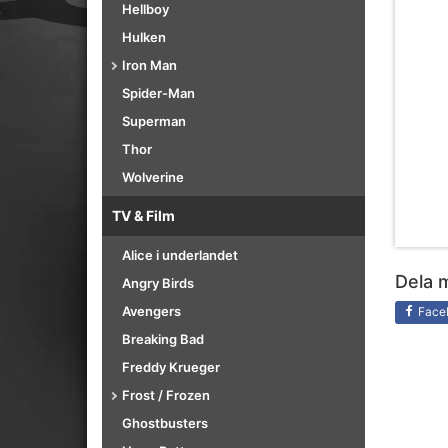
Hellboy
Hulken
Iron Man
Spider-Man
Superman
Thor
Wolverine
TV & Film
Alice i underlandet
Dela 
Angry Birds
Avengers
Face
Breaking Bad
Freddy Krueger
Frost / Frozen
Ghostbusters