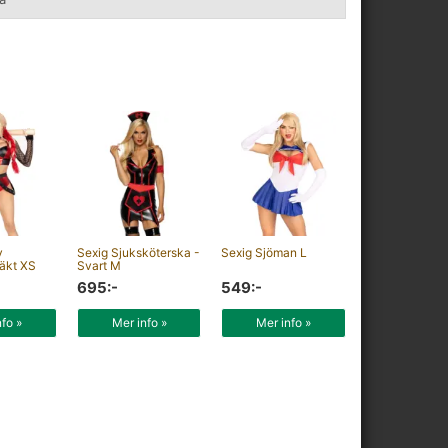
y
Sexig Sjuksköterska -
Sexig Sjöman L
äkt XS
Svart M
695:-
549:-
nfo »
Mer info »
Mer info »