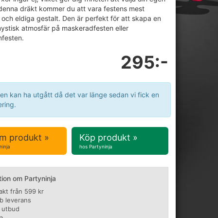
 denna dräkt kommer du att vara festens mest
a och eldiga gestalt. Den är perfekt för att skapa en
ystisk atmosfär på maskeradfesten eller
nfesten.
295:-
en kan ha utgått då det var länge sedan vi fick en
ring.
m produkt »
Köp produkt »
ninja
hos Partyninja
tion om Partyninja
rakt från 599 kr
b leverans
t utbud
a