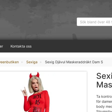
er
Kontakta oss
weenbutiken
Sexiga
Sexig Djävul Maskeraddräkt Dam S
Sexi
Mas
Ta kontro
för damer
body med 
Strumpbyx