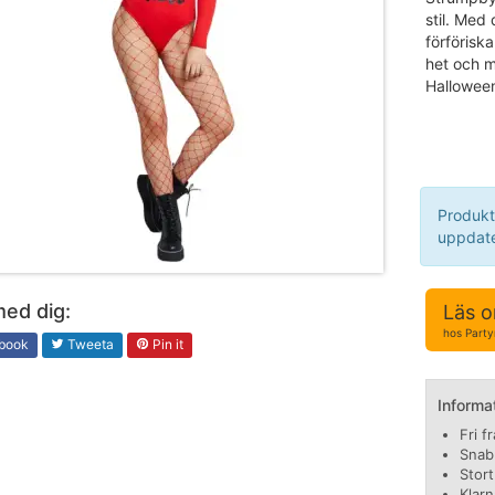
stil. Med
förförisk
het och m
Hallowee
Produkt
uppdate
med dig:
Läs o
hos Party
book
Tweeta
Pin it
Informa
Fri f
Snab
Stor
Klarn