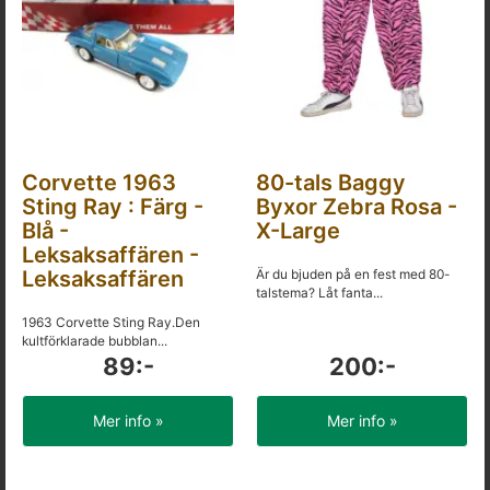
Corvette 1963
80-tals Baggy
Sting Ray : Färg -
Byxor Zebra Rosa -
Blå -
X-Large
Leksaksaffären -
Leksaksaffären
Är du bjuden på en fest med 80-
talstema? Låt fanta...
1963 Corvette Sting Ray.Den
kultförklarade bubblan...
89:-
200:-
Mer info »
Mer info »