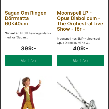
Sagan Om Ringen
Moonspell LP -
Dörrmatta
Opus Diabolicum -
60x40cm
The Orchestral Live
Show - för -
Gör entrén till ditt hem legendarisk
med vår"Sagan...
Moonspell hos EMP - Moonspell
Opus DiabolicumThe O...
399:-
409:-
Mer info »
Mer info »