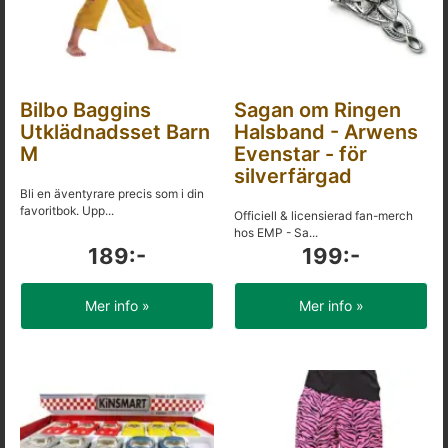
Bilbo Baggins
Sagan om Ringen
Utklädnadsset Barn
Halsband - Arwens
M
Evenstar - för
silverfärgad
Bli en äventyrare precis som i din
favoritbok. Upp...
Officiell & licensierad fan-merch
hos EMP - Sa...
189:-
199:-
Mer info »
Mer info »