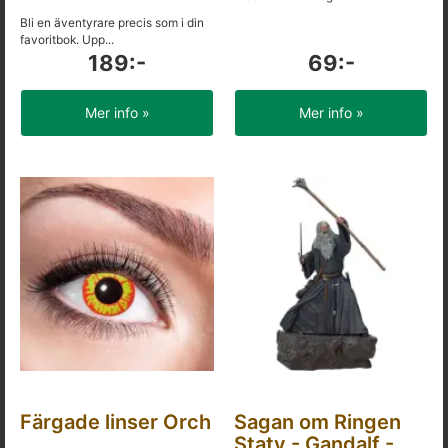
Bli en äventyrare precis som i din
favoritbok. Upp...
189:-
69:-
Mer info »
Mer info »
Färgade linser Orch
Sagan om Ringen
Staty - Gandalf -