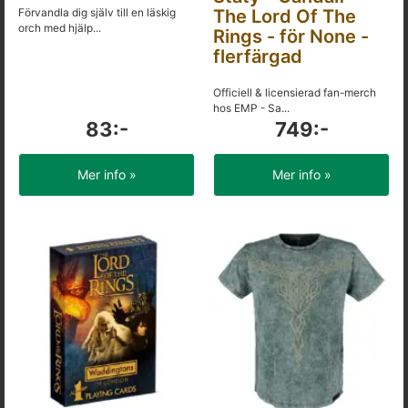
Förvandla dig själv till en läskig
The Lord Of The
orch med hjälp...
Rings - för None -
flerfärgad
Officiell & licensierad fan-merch
hos EMP - Sa...
83:-
749:-
Mer info »
Mer info »