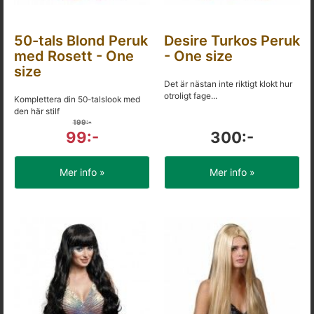
50-tals Blond Peruk
Desire Turkos Peruk
med Rosett - One
- One size
size
Det är nästan inte riktigt klokt hur
otroligt fage...
Komplettera din 50-talslook med
den här stilf
199:-
99:-
300:-
Mer info »
Mer info »