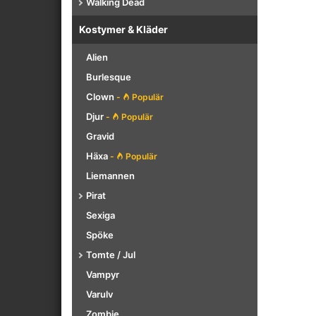
Walking Dead
Kostymer & Kläder
Alien
Burlesque
Clown
-
Populär
Djur
-
Populär
Gravid
Häxa
-
Populär
Liemannen
Pirat
Sexiga
Spöke
Tomte / Jul
Vampyr
Varulv
Zombie