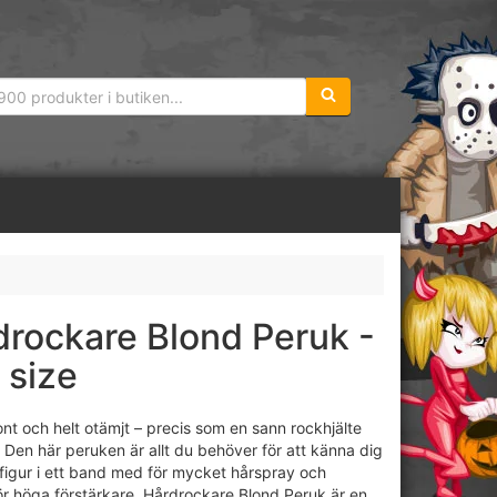
Sökfras:
drockare Blond Peruk -
 size
ont och helt otämjt – precis som en sann rockhjälte
. Den här peruken är allt du behöver för att känna dig
figur i ett band med för mycket hårspray och
för höga förstärkare. Hårdrockare Blond Peruk är en