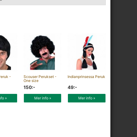
Peruk -
Scouser Perukset -
Indianprinsessa Peruk
One size
150:-
49:-
nfo »
Mer info »
Mer info »