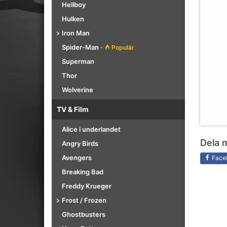
Hellboy
Hulken
Iron Man
Spider-Man
-
Populär
Superman
Thor
Wolverine
TV & Film
Alice i underlandet
Dela 
Angry Birds
Avengers
Face
Breaking Bad
Freddy Krueger
Frost / Frozen
Ghostbusters