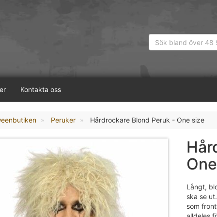
er
Kontakta oss
weenbutiken
Peruker
Hårdrockare Blond Peruk - One size
Hår
One
Långt, bl
ska se ut
som front
alldeles 