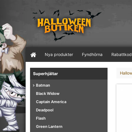
Nya produkter
Fyndhörna
Rabattkod
Hallo
Superhjältar
Batman
Black Widow
Captain America
Deadpool
Flash
Green Lantern