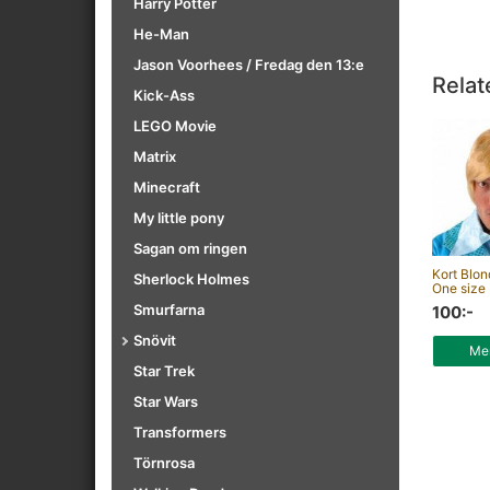
Harry Potter
He-Man
Jason Voorhees / Fredag den 13:e
Relat
Kick-Ass
LEGO Movie
Matrix
Minecraft
My little pony
Sagan om ringen
Kort Blon
Sherlock Holmes
One size
Smurfarna
100:-
Snövit
Mer
Star Trek
Star Wars
Transformers
Törnrosa