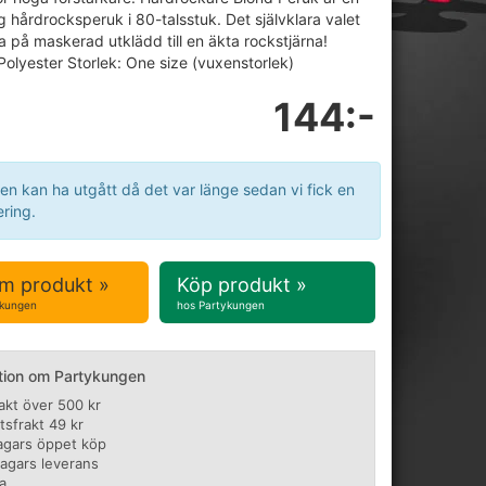
g hårdrocksperuk i 80-talsstuk. Det självklara valet
a på maskerad utklädd till en äkta rockstjärna!
 Polyester Storlek: One size (vuxenstorlek)
144:-
en kan ha utgått då det var länge sedan vi fick en
ring.
m produkt »
Köp produkt »
ykungen
hos Partykungen
tion om Partykungen
rakt över 500 kr
tsfrakt 49 kr
agars öppet köp
dagars leverans
a