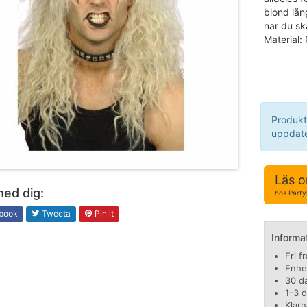
blond lån
när du sk
Material:
Produkt
uppdate
Läs o
med dig:
hos Part
book
Tweeta
Pin it
Informa
Fri f
Enhe
30 d
1-3 
Klarn