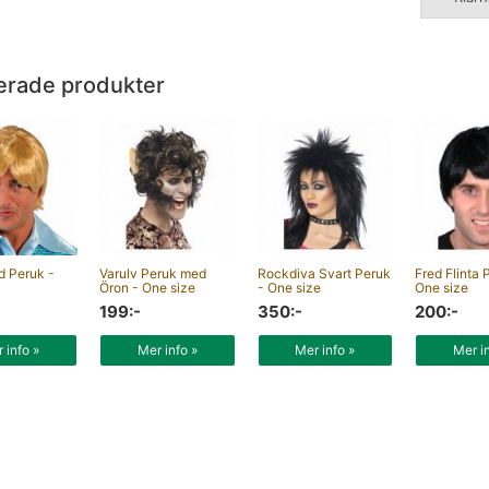
erade produkter
d Peruk -
Varulv Peruk med
Rockdiva Svart Peruk
Fred Flinta 
Öron - One size
- One size
One size
199:-
350:-
200:-
 info »
Mer info »
Mer info »
Mer i