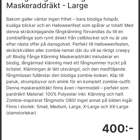
Maskeraddräkt - Large
Bakom galler väntar ingen frihet – bara blodiga fotspår,
kusliga blickar och en Halloweenfest som spårar ur totalt! Med
denna skräckinjagande fångklänning förvandlas du till en
zombiefånge som rymt direkt från cellblocket och nu är ute
efter nästa offer på dansgolvet. Perfekt till Halloweenfesten,
skräckkvällen eller zombie-temat där du vill se riktigt creepy
ut! Blodig Fånge Klänning Maskeraddräkt inkluderar en
blodig, långärmad klänning med ett fångnummer tryckt på
bröstet. Klänningen är lätt utsvängd, och den medföljande
fångmössan fulländar den blodiga zombie-looken. Köp till
peruk, strumpbyxor och smink för en komplett zombie-outfit.
Denna maskeraddräkt finns även i herrmodell – perfekt som
pardräkt! Material: 100% Polyester Inkl. Klänning och hatt
Zombie-inspirerat fångmotiv OBS! Inget annat på bilden ingår
Finns i storlek: Small, Medium, Large, X-Large och XX-Large
(damstorlekar)
400:-