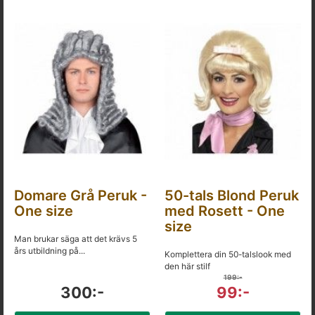
Domare Grå Peruk -
50-tals Blond Peruk
One size
med Rosett - One
size
Man brukar säga att det krävs 5
års utbildning på...
Komplettera din 50-talslook med
den här stilf
199:-
300:-
99:-