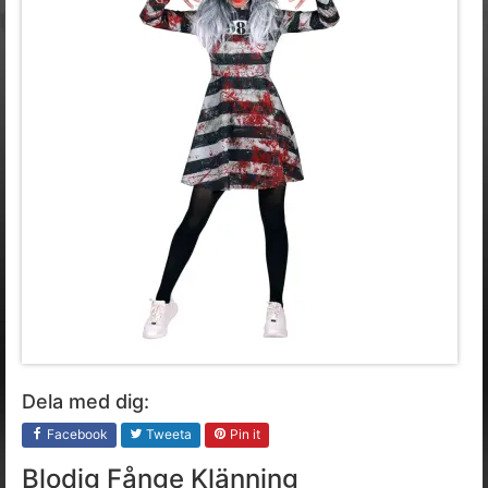
Dela med dig:
Facebook
Tweeta
Pin it
Blodig Fånge Klänning