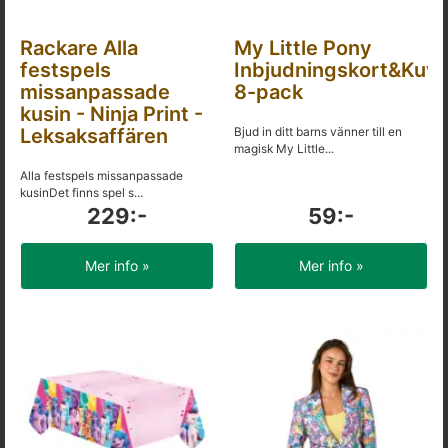
Rackare Alla
My Little Pony
festspels
Inbjudningskort&Kuve
missanpassade
8-pack
kusin - Ninja Print -
Leksaksaffären
Bjud in ditt barns vänner till en
magisk My Little...
Alla festspels missanpassade
kusinDet finns spel s...
229:-
59:-
Mer info »
Mer info »