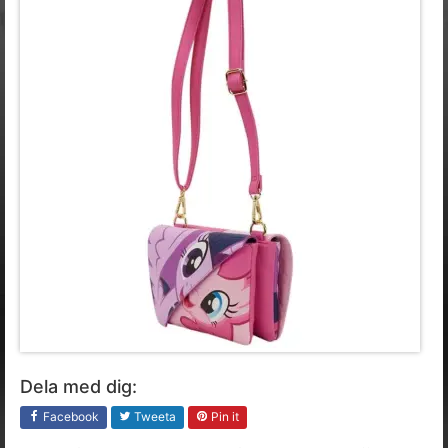
Dela med dig:
Facebook
Tweeta
Pin it