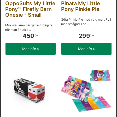
OppoSuits My Little
Pinata My Little
Pony™ Firefly Barn
Pony Pinkie Pie
Onesie - Small
Söta Pinkie Pie med yvig man. Fyll
med smågodis oc...
Myskvällarna blir genast roligare
när man är utklä...
450:-
299:-
Mer info »
Mer info »