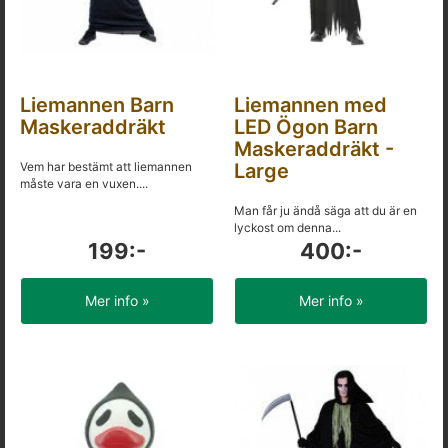
Liemannen Barn
Liemannen med
Maskeraddräkt
LED Ögon Barn
Maskeraddräkt -
Vem har bestämt att liemannen
Large
måste vara en vuxen....
Man får ju ändå säga att du är en
lyckost om denna...
199:-
400:-
Mer info »
Mer info »