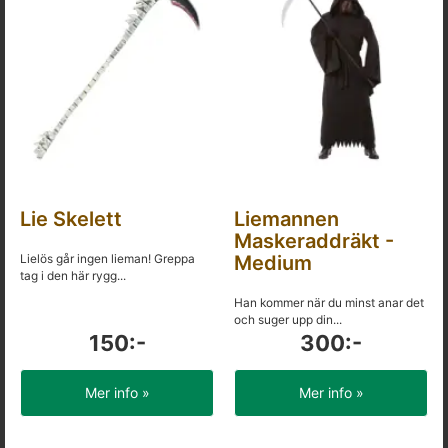
Lie Skelett
Liemannen
Maskeraddräkt -
Lielös går ingen lieman! Greppa
Medium
tag i den här rygg...
Han kommer när du minst anar det
och suger upp din...
150:-
300:-
Mer info »
Mer info »