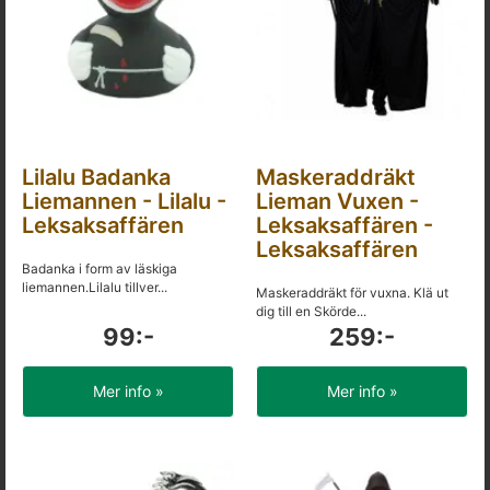
Lilalu Badanka
Maskeraddräkt
Liemannen - Lilalu -
Lieman Vuxen -
Leksaksaffären
Leksaksaffären -
Leksaksaffären
Badanka i form av läskiga
liemannen.Lilalu tillver...
Maskeraddräkt för vuxna. Klä ut
dig till en Skörde...
99:-
259:-
Mer info »
Mer info »