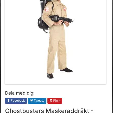
Dela med dig:
Facebook
Tweeta
Pin it
Ghostbusters Maskeraddräkt -