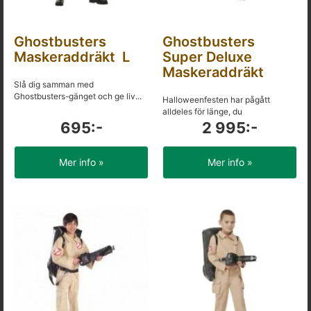
Ghostbusters
Ghostbusters
Maskeraddräkt L
Super Deluxe
Maskeraddräkt
Slå dig samman med
Ghostbusters-gänget och ge liv...
Halloweenfesten har pågått
alldeles för länge, du
695:-
2 995:-
Mer info »
Mer info »