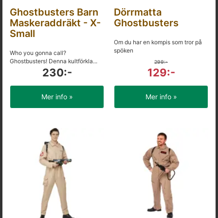
Ghostbusters Barn
Dörrmatta
Maskeraddräkt - X-
Ghostbusters
Small
Om du har en kompis som tror på
spöken
Who you gonna call?
Ghostbusters! Denna kultförkla...
299:-
230:-
129:-
Mer info »
Mer info »