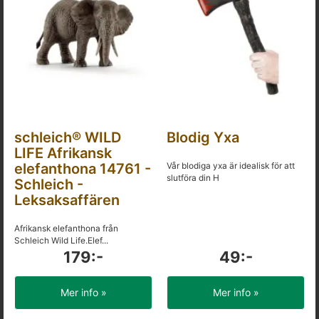
schleich® WILD
Blodig Yxa
LIFE Afrikansk
elefanthona 14761 -
Vår blodiga yxa är idealisk för att
slutföra din H
Schleich -
Leksaksaffären
Afrikansk elefanthona från
Schleich Wild Life.Elef...
179:-
49:-
Mer info »
Mer info »