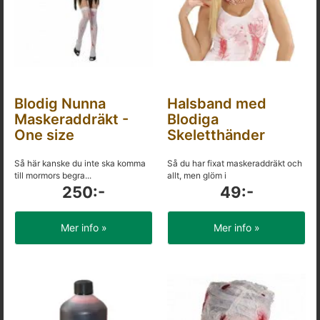
Blodig Nunna
Halsband med
Maskeraddräkt -
Blodiga
One size
Skeletthänder
Så här kanske du inte ska komma
Så du har fixat maskeraddräkt och
till mormors begra...
allt, men glöm i
250:-
49:-
Mer info »
Mer info »