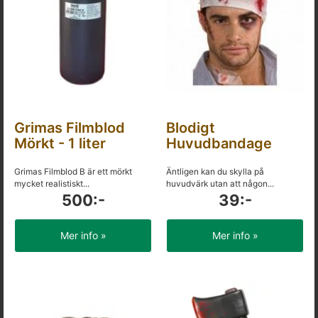
Grimas Filmblod
Blodigt
Mörkt - 1 liter
Huvudbandage
Grimas Filmblod B är ett mörkt
Äntligen kan du skylla på
mycket realistiskt...
huvudvärk utan att någon...
500:-
39:-
Mer info »
Mer info »