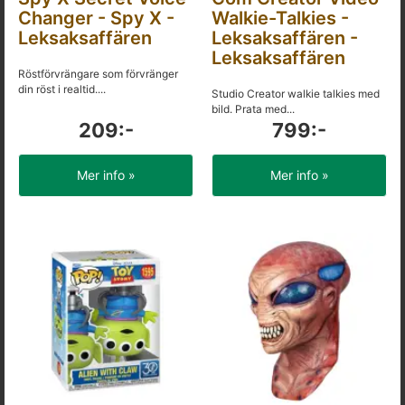
Changer - Spy X -
Walkie-Talkies -
Leksaksaffären
Leksaksaffären -
Leksaksaffären
Röstförvrängare som förvränger
din röst i realtid....
Studio Creator walkie talkies med
bild. Prata med...
209:-
799:-
Mer info »
Mer info »