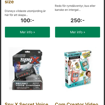
size
Redo för rymdäventyr, bus eller
kanske en intergal...
Disneys vildaste utomjording är
här för att skapa...
100:-
250:-
Mer info »
Mer info »
Spy X Secret Voice
Com Creator Video